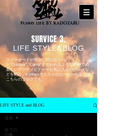
Funny life BY KADOZARU
SURVICE 3.
LIFE STYLE&BLOG
スノーボードや登山、BBQといっ
た"Outdoor","Camp"と言われるような野外での
楽しいアクティビティやお気に入りのグルメな
どを
紹介。Kadoyaオススメのコーヒーのなどは
こちらのブログでも。
LIFE STYLE and BLOG
漫画
全ての
記事