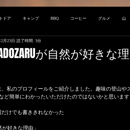
トドア
キャンプ
BBQ
コーヒー
グルメ
山
年2月23日
読了時間: 3分
作品展
アート
自然保護
グッズ
お猿さんの紹介
2「KADOZARUが自然が好きな
は、私のプロフィールをご紹介しました。趣味の登山や
など簡単にわかったいただけたのではないかと思います
回だけでも書ききれなかった
自然が好きな理由」