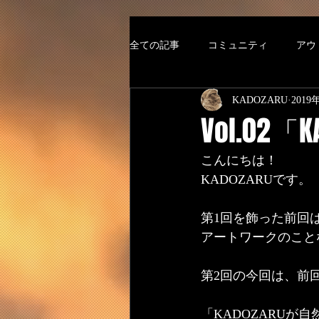
全ての記事
コミュニティ
アウ
KADOZARU
2019
登山
漫画
デザイン
Vol.0
こんにちは！
KADOZARUです。
第1回を飾った前回
アートワークのこと
第2回の今回は、前
「KADOZARUが